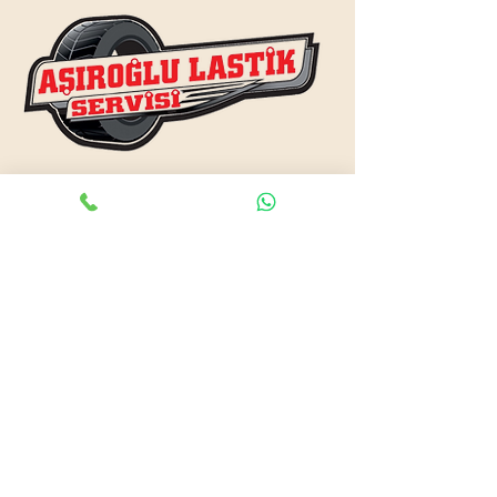
www.asiroglulastik.com
Previous
Next
#mobillastikci
,
#antalyalastikci
,
#mobillastikservisi
,
#lastikyolyardım
,
#lastikci
,
#lastiktamiri
#geceacıklastikci
,
#otolastiktamiri
,
#lastiktamiri
,
#yolyardım
,
#acıklastikci
,
#antalyalastikci
,
#antalya724lastikyolyardım
,
#lastikyolyardım
,
#antalyaacıklastikci
,
#mobilotolastikyolyardım
,
#enyakinlastiktamircisi
,
#antalyaacıklastikci
,
#724acıklastikci
,
#724yolyardım
,
#antalyaotolastiktamiri
,
#antalyaenyakinlastikci
,
#mobillastiktamircisi
,
#seyyarlastiktamircisi