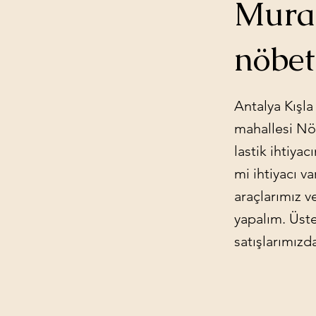
Murat
nöbet
Antalya Kışla
mahallesi Nöb
lastik ihtiyac
mi ihtiyacı v
araçlarımız v
yapalım. Üste
satışlarımızd