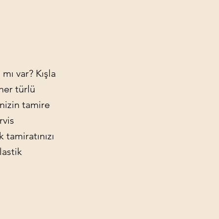
 mı var? Kışla
her türlü
inizin tamire
rvis
k tamiratınızı
lastik