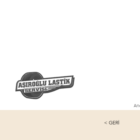
An
< GERİ