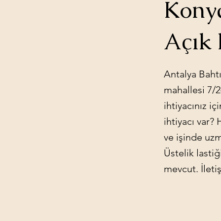
Konya
Açık 
Antalya Bahtı
mahallesi 7/24
ihtiyacınız i
ihtiyacı var?
ve işinde uzm
Üstelik lasti
mevcut. İleti