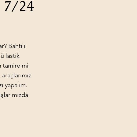
i 7/24
r? Bahtılı
ü lastik
in tamire mi
 araçlarımız
zı yapalım.
ışlarımızda