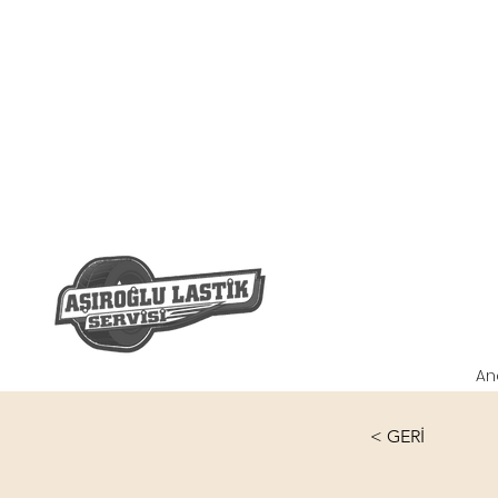
An
< GERİ