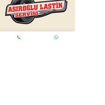
www.asiroglulastik.com
Previous
Next
#mobillastikci
,
#antalyalastikci
,
#mobillastikservisi
,
#lastikyolyardım
,
#lastikci
,
#lastiktamiri
#geceacıklastikci
,
#otolastiktamiri
,
#lastiktamiri
,
#yolyardım
,
#acıklastikci
,
#antalyalastikci
,
#antalya724lastikyolyardım
,
#lastikyolyardım
,
#antalyaacıklastikci
,
#mobilotolastikyolyardım
,
#enyakinlastiktamircisi
,
#antalyaacıklastikci
,
#724acıklastikci
,
#724yolyardım
,
#antalyaotolastiktamiri
,
#antalyaenyakinlastikci
,
#mobillastiktamircisi
,
#seyyarlastiktamircisi
Antalya Lastikçi
Mobil Lastik Tamirci