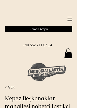
Hemen Arayın
+90 552 711 07 24
< GERİ
Kepez Beşkonaklar
mahallesi nöbetçi lastikçi