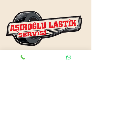
www.asiroglulastik.com
Previous
Next
#mobillastikci
,
#antalyalastikci
,
#mobillastikservisi
,
#lastikyolyardım
,
#lastikci
,
#lastiktamiri
#geceacıklastikci
,
#otolastiktamiri
,
#lastiktamiri
,
#yolyardım
,
#acıklastikci
,
#antalyalastikci
,
#antalya724lastikyolyardım
,
#lastikyolyardım
,
#antalyaacıklastikci
,
#mobilotolastikyolyardım
,
#enyakinlastiktamircisi
,
#antalyaacıklastikci
,
#724acıklastikci
,
#724yolyardım
,
#antalyaotolastiktamiri
,
#antalyaenyakinlastikci
,
#mobillastiktamircisi
,
#seyyarlastiktamircisi