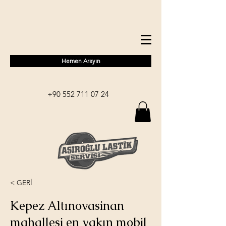
Hemen Arayın
+90 552 711 07 24
< GERİ
Kepez Altınovasinan
mahallesi en yakın mobil